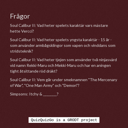
Frågor
Soul Calibur II: Vad heter spelets karaktär vars mästare
hette Vercci?
Soul Calibur II: Vad heter spelets yngsta karaktär - 15 år -
som använder armbågsklingor som vapen och vinddans som
stridsteknik?
Soul Calibur II: Vad heter tjejen som använder två ninjasvärd
vid namn Rekki-Maru och Mekki-Maru och har en aningen
tight åtsittande röd dräkt?
Soul Calibur II: Vem går under smeknamnen "The Mercenary
of War", "One Man Army" och "Demon"?
Simpsons: Itchy & ________?
QuizQuizGo is a GRODT project