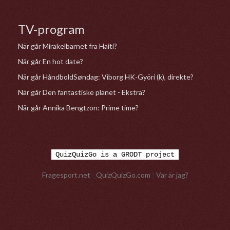
TV-program
När går Mirakelbarnet fra Haiti?
När går En hot date?
När går HåndboldSøndag: Viborg HK-Györi (k), direkte?
När går Den fantastiske planet - Ekstra?
När går Annika Bengtzon: Prime time?
QuizQuizGo is a GRODT project
Fragesport.net
|
QuizQuizGo.com
|
Var är jag?