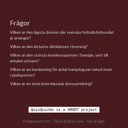
Frågor
Vilken är den lägsta division där svenska fotbollsförbundet
är arrangör?
Vilken är den lättaste viktklassen i boxning?
Vilken är den största inomhussporten i Sverige, sett till
antalet utövare?
Vilken är en benämning för antal tramptag per minut inom
cykelsporten?
Vilken är en term inom klassisk dressyrridning?
QuizQuizGo is a GRODT project
Fragesport.net
|
QuizQuizGo.com
|
Var är jag?