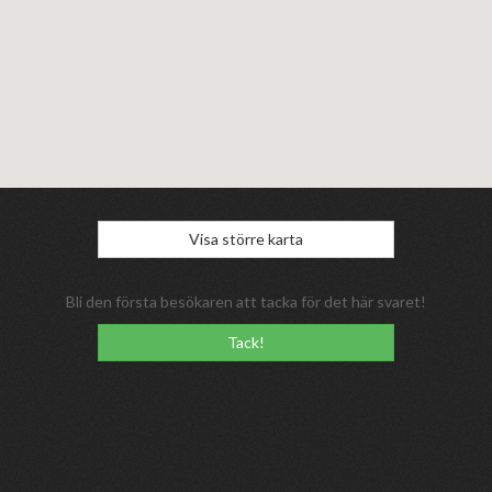
Visa större karta
Bli den första besökaren att tacka för det här svaret!
Tack!