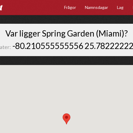
t
Frågor
Namnsdagar
Lag
Var ligger Spring Garden (Miami)?
-80.210555555556 25.7822222
ater: