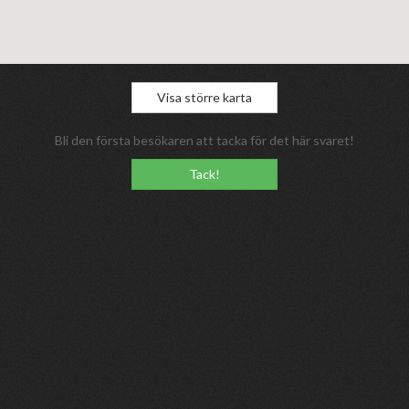
Visa större karta
Bli den första besökaren att tacka för det här svaret!
Tack!