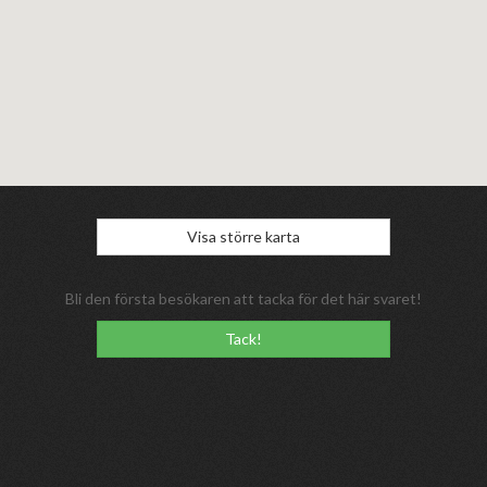
Visa större karta
Bli den första besökaren att tacka för det här svaret!
Tack!