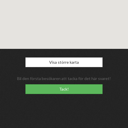
Visa större karta
Bli den första besökaren att tacka för det här svaret!
Tack!