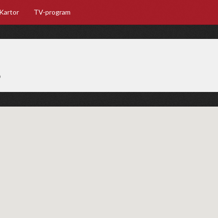
Kartor
TV-program
5