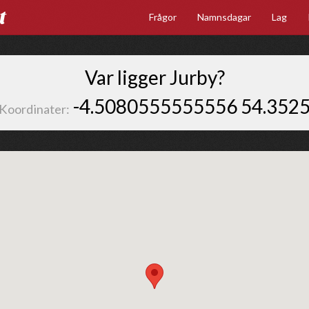
t
Frågor
Namnsdagar
Lag
Var ligger Jurby?
-4.5080555555556 54.352
Koordinater: