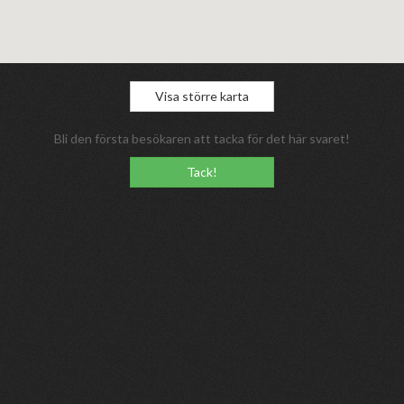
Visa större karta
Bli den första besökaren att tacka för det här svaret!
Tack!