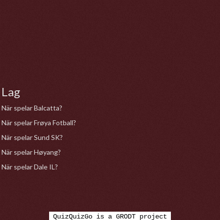
Lag
När spelar Balcatta?
När spelar Frøya Fotball?
När spelar Sund SK?
När spelar Høyang?
När spelar Dale IL?
QuizQuizGo is a GRODT project