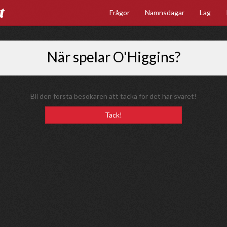
t
Frågor
Namnsdagar
Lag
När spelar O'Higgins?
Bli den första besökaren att tacka för det här svaret!
Tack!