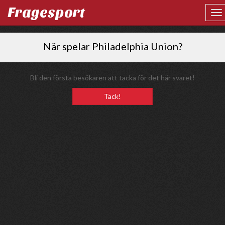
Fragesport
När spelar Philadelphia Union?
Bli den första besökaren att tacka för det här svaret!
Tack!