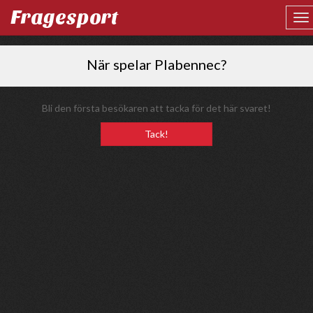
Fragesport
När spelar Plabennec?
Bli den första besökaren att tacka för det här svaret!
Tack!