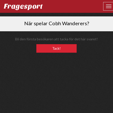
Fragesport
När spelar Cobh Wanderers?
Bli den första besökaren att tacka för det här svaret!
Tack!