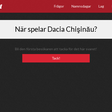
t
Frågor
Namnsdagar
Lag
När spelar Dacia Chişinău?
Bli den första besökaren att tacka för det här svaret!
Tack!