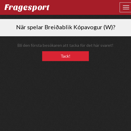
Fragesport
När spelar Breiðablik Kópavogur (W)?
Bli den första besökaren att tacka för det här svaret!
Tack!