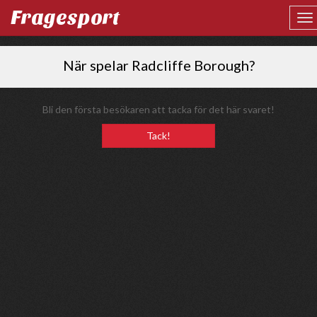
Fragesport
När spelar Radcliffe Borough?
Bli den första besökaren att tacka för det här svaret!
Tack!