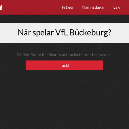
t
Frågor
Namnsdagar
Lag
När spelar VfL Bückeburg?
Bli den första besökaren att tacka för det här svaret!
Tack!