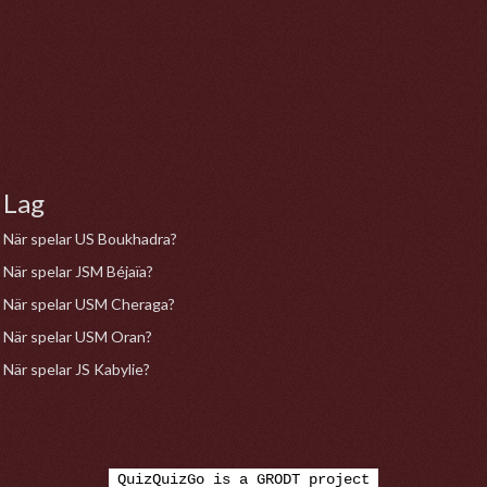
Lag
När spelar US Boukhadra?
När spelar JSM Béjaïa?
När spelar USM Cheraga?
När spelar USM Oran?
När spelar JS Kabylie?
QuizQuizGo is a GRODT project