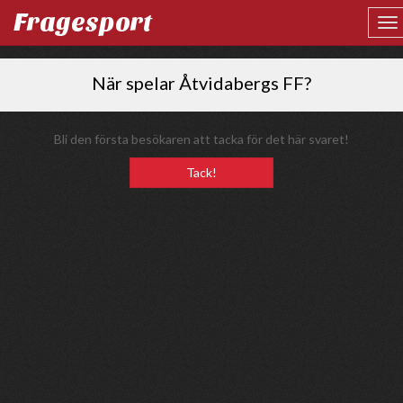
Fragesport
När spelar Åtvidabergs FF?
Bli den första besökaren att tacka för det här svaret!
Tack!