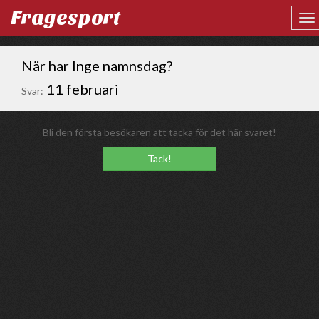
Fragesport
När har Inge namnsdag?
11 februari
Svar:
Bli den första besökaren att tacka för det här svaret!
Tack!