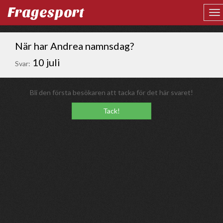
Fragesport
När har Andrea namnsdag?
10 juli
Svar:
Bli den första besökaren att tacka för det här svaret!
Tack!