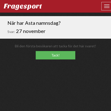
Fragesport
När har Asta namnsdag?
27 november
Svar:
Bli den första besökaren att tacka för det här svaret!
Tack!