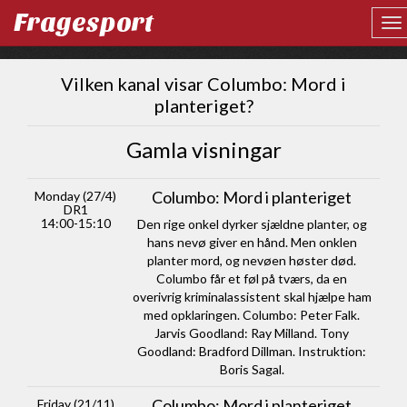
Fragesport
Vilken kanal visar Columbo: Mord i
planteriget?
Gamla visningar
Columbo: Mord i planteriget
Monday (27/4)
DR1
14:00-15:10
Den rige onkel dyrker sjældne planter, og
hans nevø giver en hånd. Men onklen
planter mord, og nevøen høster død.
Columbo får et føl på tværs, da en
overivrig kriminalassistent skal hjælpe ham
med opklaringen. Columbo: Peter Falk.
Jarvis Goodland: Ray Milland. Tony
Goodland: Bradford Dillman. Instruktion:
Boris Sagal.
Columbo: Mord i planteriget
Friday (21/11)