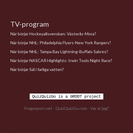
TV-program
När börjar Hockeyallsvenskan: Västerås-Mora?
När börjar NHL: Philadelphia Flyers-New York Rangers?
När börjar NHL: Tampa Bay Lightning-Buffalo Sabres?
När börjar NASCAR Highlights: Irwin Tools Night Race?
När börjar Säl i farliga vatten?
QuizQuizGo is a GRODT project
Fragesport.net
|
QuizQuizGo.com
|
Var är jag?