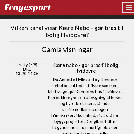
Fragesport
Vilken kanal visar Kære Nabo - gør bras til
bolig Hvidovre?
Gamla visningar
Kære nabo - gør bras til bolig
Friday (7/8)
DR1
Hvidovre
13:20-14:05
Da Annette Hyllested og Kenneth
Hebel besluttede at flytte sammen,
faldt valget på Kenneths hus i Hvidovre.
Parret fik tegnet en udbygning til huset
og hyrede et nærtstående
familiemedlem med egen
håndværkervirksomhed, til at stå for
byggeprojektet. Det gik fint til at
begynde med, men hurtigt blev der
længere og længere mellem