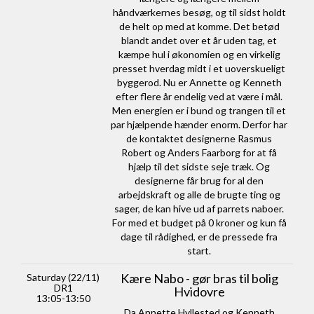
håndværkernes besøg, og til sidst holdt
de helt op med at komme. Det betød
blandt andet over et år uden tag, et
kæmpe hul i økonomien og en virkelig
presset hverdag midt i et uoverskueligt
byggerod. Nu er Annette og Kenneth
efter flere år endelig ved at være i mål.
Men energien er i bund og trangen til et
par hjælpende hænder enorm. Derfor har
de kontaktet designerne Rasmus
Robert og Anders Faarborg for at få
hjælp til det sidste seje træk. Og
designerne får brug for al den
arbejdskraft og alle de brugte ting og
sager, de kan hive ud af parrets naboer.
For med et budget på 0 kroner og kun få
dage til rådighed, er de pressede fra
start.
Kære Nabo - gør bras til bolig
Saturday (22/11)
DR1
Hvidovre
13:05-13:50
Da Annette Hyllested og Kenneth