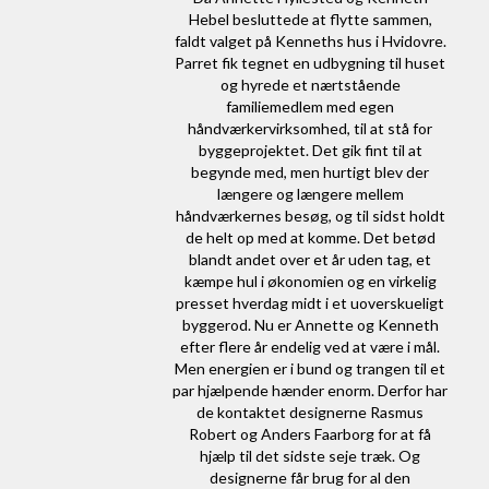
Hebel besluttede at flytte sammen,
faldt valget på Kenneths hus i Hvidovre.
Parret fik tegnet en udbygning til huset
og hyrede et nærtstående
familiemedlem med egen
håndværkervirksomhed, til at stå for
byggeprojektet. Det gik fint til at
begynde med, men hurtigt blev der
længere og længere mellem
håndværkernes besøg, og til sidst holdt
de helt op med at komme. Det betød
blandt andet over et år uden tag, et
kæmpe hul i økonomien og en virkelig
presset hverdag midt i et uoverskueligt
byggerod. Nu er Annette og Kenneth
efter flere år endelig ved at være i mål.
Men energien er i bund og trangen til et
par hjælpende hænder enorm. Derfor har
de kontaktet designerne Rasmus
Robert og Anders Faarborg for at få
hjælp til det sidste seje træk. Og
designerne får brug for al den